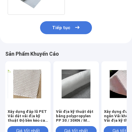
Sợi ngắn
Tiếp tục
Sản Phẩm Khuyến Cáo
Xây dựng đập lũ PET
Vải địa kỹ thuật dệt
Xây dựng đườn
Vải dệt vải địa kỹ
bằng polypropylen
ngắn Vải khôn
thuật Độ bền kéo cao
PP 30 / 30KN / M
Vải địa kỹ thu
50/50 KN / M
cường độ cao Độ
500g
biến dạng thấp
Giá tốt nhất
Giá tốt nhất
Giá tốt n