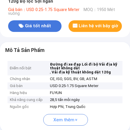
120g Bộ lọc Sợi ngắn
Giá bán：USD 0.25-1.75 Square Meter
MOQ：1950 Mét
vuông
Giá tốt nhất
Liên hệ với bây giờ
Mô Tả Sản Phẩm
Đường đi xe đạp Lối đi bộ Vải địa kỹ
Điểm nổi bật
thuật không dệt
,
Vải địa kỹ thuật không dệt 120g
Chứng nhận
CE, ISO, SGS, BV, GB, ASTM
Giá bán
USD 0.25-1.75 Square Meter
Hàng hiệu
FUYUN
Khả năng cung cấp
28,5 tấn mỗi ngày
Nguồn gốc
Hợp Phì, Trung Quốc
Xem thêm