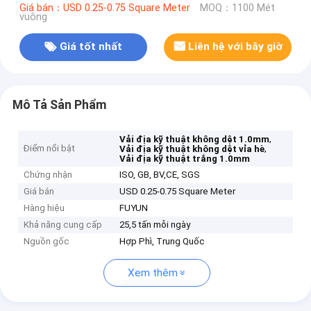
Giá bán：USD 0.25-0.75 Square Meter
MOQ：1100 Mét
vuông
Giá tốt nhất
Liên hệ với bây giờ
Mô Tả Sản Phẩm
,
Vải địa kỹ thuật không dệt 1.0mm
Điểm nổi bật
,
Vải địa kỹ thuật không dệt vỉa hè
Vải địa kỹ thuật trắng 1.0mm
Chứng nhận
ISO, GB, BV,CE, SGS
Giá bán
USD 0.25-0.75 Square Meter
Hàng hiệu
FUYUN
Khả năng cung cấp
25,5 tấn mỗi ngày
Nguồn gốc
Hợp Phì, Trung Quốc
Xem thêm