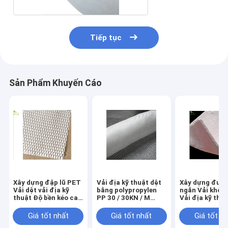
Tiếp tục
Sản Phẩm Khuyến Cáo
Xây dựng đập lũ PET
Vải địa kỹ thuật dệt
Xây dựng đườn
Vải dệt vải địa kỹ
bằng polypropylen
ngắn Vải khôn
thuật Độ bền kéo cao
PP 30 / 30KN / M
Vải địa kỹ thu
50/50 KN / M
cường độ cao Độ
500g
biến dạng thấp
Giá tốt nhất
Giá tốt nhất
Giá tốt n
220gsm khi gia cố