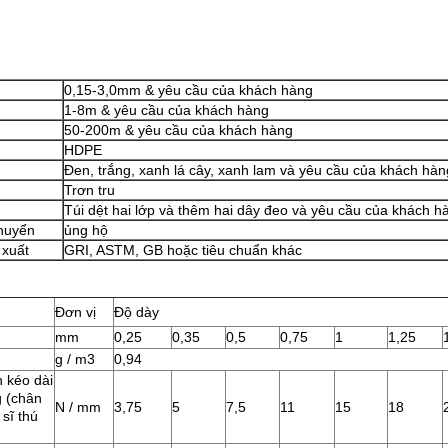
0,15-3,0mm & yêu cầu của khách hàng
1-8m & yêu cầu của khách hàng
50-200m & yêu cầu của khách hàng
HDPE
Đen, trắng, xanh lá cây, xanh lam và yêu cầu của khách hàn
Trơn tru
Túi dệt hai lớp và thêm hai dây đeo và yêu cầu của khách h
huyển
ủng hộ
 xuất
GRI, ASTM, GB hoặc tiêu chuẩn khác
Đơn vị
Độ dày
mm
0,25
0,35
0,5
0,75
1
1,25
g / m3
0,94
 kéo dài
g (chân
N / mm
3,75
5
7,5
11
15
18
 sĩ thú