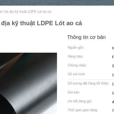
 Vải địa kỹ thuật LDPE Lót ao cá
địa kỹ thuật LDPE Lót ao cá
Thông tin cơ bản
Nguồn gốc:
H
Hàng hiệu:
Chứng nhận:
S
Số mô hình:
1
Số lượng đặt hàng tối thiểu:
1
Giá bán:
U
chi tiết đóng gói:
đ
Thời gian giao hàng:
7