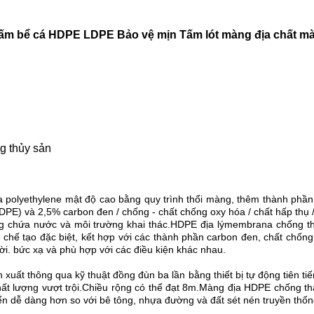
hấm bể cá HDPE LDPE Bảo vệ mịn Tấm lót màng địa chất m
ng thủy sản
 polyethylene mật độ cao bằng quy trình thổi màng, thêm thành phần
DPE) và 2,5% carbon đen / chống - chất chống oxy hóa / chất hấp thụ 
ường chứa nước và môi trường khai thác.HDPE địa lýmembrana chống 
chế tạo đặc biệt, kết hợp với các thành phần carbon đen, chất chống
ời. bức xạ và phù hợp với các điều kiện khác nhau.
ất thông qua kỹ thuật đồng đùn ba lần bằng thiết bị tự động tiên ti
t lượng vượt trội.Chiều rộng có thể đạt 8m.Màng địa HDPE chống thấm
ển dễ dàng hơn so với bê tông, nhựa đường và đất sét nén truyền thốn