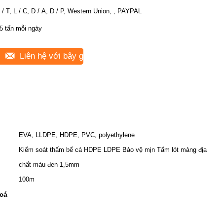
 / T, L / C, D / A, D / P, Western Union, , PAYPAL
5 tấn mỗi ngày
Liên hệ với bây giờ
EVA, LLDPE, HDPE, PVC, polyethylene
Kiểm soát thấm bể cá HDPE LDPE Bảo vệ mịn Tấm lót màng địa
chất màu đen 1,5mm
100m
 cá