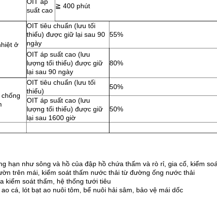
OIT áp
≧
400 phút
suất cao
OIT tiêu chuẩn (lưu tối
thiểu) được giữ lại sau 90
55%
ngày
hiệt ở
OIT áp suất cao (lưu
lượng tối thiểu) được giữ
80%
lại sau 90 ngày
OIT tiêu chuẩn (lưu tối
50%
thiểu)
 chống
OIT áp suất cao (lưu
m
lượng tối thiểu) được giữ
50%
lại sau 1600 giờ
 hạn như sông và hồ của đập hồ chứa thấm và rò rỉ, gia cố, kiểm so
ườn trên mái, kiểm soát thấm nước thải từ đường ống nước thải
 kiểm soát thấm, hệ thống tưới tiêu
ao cá, lót bạt ao nuôi tôm, bể nuôi hải sâm, bảo vệ mái dốc