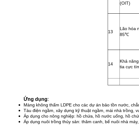
(OIT)
Lão hóa n
13
85
℃
Khả năng
14
tia cực tí
Ứng dụng
:
Màng không thấm LDPE cho các dự án bảo tồn nước, chẳng
Tàu điện ngầm, xây dựng kỹ thuật ngầm, mái nhà trồng, v
Áp dụng cho nông nghiệp: hồ chứa, hồ nước uống, hồ chứa
Áp dụng nuôi trồng thủy sản: thâm canh, bể nuôi nhà máy, 