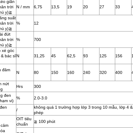
kéo giãn
ân trời
N / mm
6,75
13,5
19
20
27
33
hú y)
≧
ăng suất
ân trời
%
12
hú y)
≧
ài đứt
ân trời
%
700
hú y)
≧
 xé góc
 & bác sĩ
N
31,25
45
62,5
93
125
156
h đâm
N
80
150
160
240
320
400
n nứt
Hrs
300
ng
g đen
%
2.0-3.0
hạm vi)
 đen
không quá 1 trường hợp lớp 3 trong 10 mẫu, lớp 4 
/
phép
OIT tiêu
≧
100 phút
chuẩn
n cảm
hóa