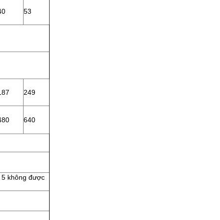
40
53
187
249
480
640
& 5 không được