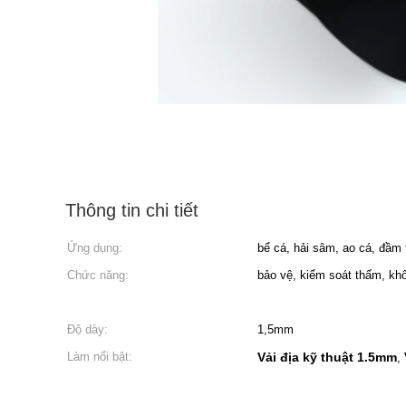
Thông tin chi tiết
Ứng dụng:
bể cá, hải sâm, ao cá, đầm 
Chức năng:
bảo vệ, kiểm soát thấm, kh
Độ dày:
1,5mm
Làm nổi bật:
Vải địa kỹ thuật 1.5mm
,