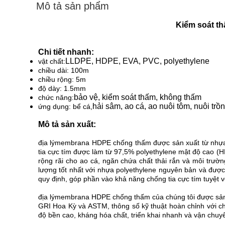
Mô tả sản phẩm
Kiểm soát t
Chi tiết nhanh:
LLDPE, HDPE, EVA, PVC, polyethylene
vật chất:
chiều dài: 100m
chiều rộng: 5m
độ dày: 1.5mm
bảo vệ, kiểm soát thấm, không thấm
chức năng:
hải sâm, ao cá, ao nuôi tôm, nuôi trồ
ứng dụng: bể cá,
Mô tả sản xuất:
địa lýmembrana HDPE chống thấm được sản xuất từ ​​nhựa
tia cực tím được làm từ 97,5% polyethylene mật độ cao (H
rộng rãi cho ao cá, ngăn chứa chất thải rắn và môi tr
lượng tốt nhất với nhựa polyethylene nguyên bản và được 
quy định, góp phần vào khả năng chống tia cực tím tuyệt v
địa lýmembrana HDPE chống thấm của chúng tôi được sản xu
GRI Hoa Kỳ và ASTM, thông số kỹ thuật hoàn chỉnh với chấ
độ bền cao, kháng hóa chất, triển khai nhanh và vận chuy