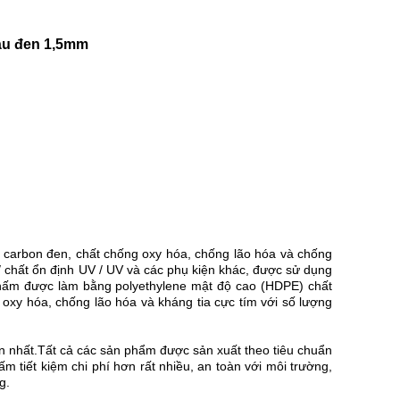
àu đen 1,5mm
 carbon đen, chất chống oxy hóa, chống lão hóa và chống
/ chất ổn định UV / UV và các phụ kiện khác, được sử dụng
thấm được làm bằng polyethylene mật độ cao (HDPE) chất
 oxy hóa, chống lão hóa và kháng tia cực tím với số lượng
ến nhất.Tất cả các sản phẩm được sản xuất theo tiêu chuẩn
 tiết kiệm chi phí hơn rất nhiều, an toàn với môi trường,
g.