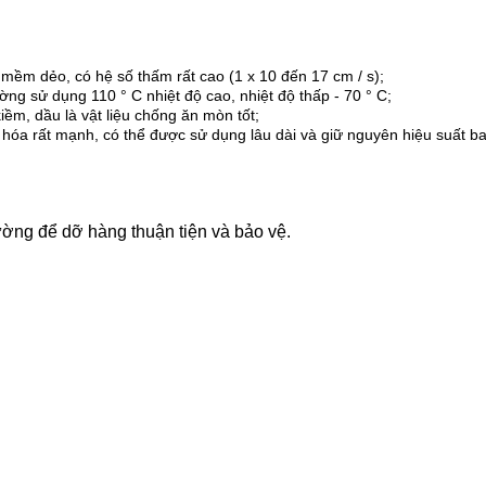
 mềm dẻo, có hệ số thấm rất cao (1 x 10 đến 17 cm / s);
ường sử dụng 110 ° C nhiệt độ cao, nhiệt độ thấp - 70 ° C;
kiềm, dầu là vật liệu chống ăn mòn tốt;
o hóa rất mạnh, có thể được sử dụng lâu dài và giữ nguyên hiệu suất b
 cường để dỡ hàng thuận tiện và bảo vệ.