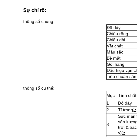
Sự chỉ rõ:
thông số chung:
Độ dày
Chiều rộng
Chiều dài
Vật chất
Màu sắc
Bề mặt
Gói hàng
Dấu hiệu vận c
Tiêu chuẩn sản
thông số cụ thể:
Mục
Tính chất
1
Độ dày
2
Tỉ trọng
≧
Sức mạnh
sản lượn
3
trời & bác
y)
≧