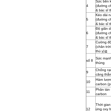
Sức bền 
4
(đường ch
& bác sĩ t
Kéo dài n
5
(đường ch
& bác sĩ t
Độ giãn d
6
(đường ch
& bác sĩ t
Cường độ
7
(chân trời
thú y)
≧
Sức mạn
số 8
thủng
Chống rạ
9
căng thẳ
Hàm lượn
10
carbon (p
Phân tán
11
carbon
Thời gia
12
ứng oxy 