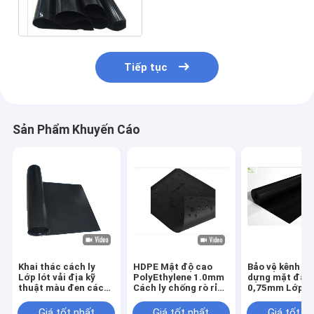
Chống rễ cỏ
Tiếp tục
Sản Phẩm Khuyến Cáo
Khai thác cách ly
HDPE Mật độ cao
Bảo vệ kênh sô
Lớp lót vải địa kỹ
PolyEthylene 1.0mm
dựng mặt đất
thuật màu đen cách
Cách ly chống rò rỉ
0,75mm Lớp p
ly chống rò rỉ 1,5mm
Đất hoang Chống ô
chống rò rỉ Lớp
nhiễm Lớp lót vải
vải Geomembr
Giá tốt nhất
Giá tốt nhất
Giá tốt n