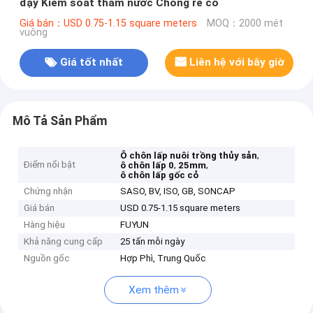
đậy Kiểm soát thấm nước Chống rễ cỏ
Giá bán：USD 0.75-1.15 square meters
MOQ：2000 mét
vuông
Giá tốt nhất
Liên hệ với bây giờ
Mô Tả Sản Phẩm
,
Ô chôn lấp nuôi trồng thủy sản
Điểm nổi bật
,
,
ô chôn lấp 0
25mm
ô chôn lấp gốc cỏ
Chứng nhận
SASO, BV, ISO, GB, SONCAP
Giá bán
USD 0.75-1.15 square meters
Hàng hiệu
FUYUN
Khả năng cung cấp
25 tấn mỗi ngày
Nguồn gốc
Hợp Phì, Trung Quốc
Xem thêm